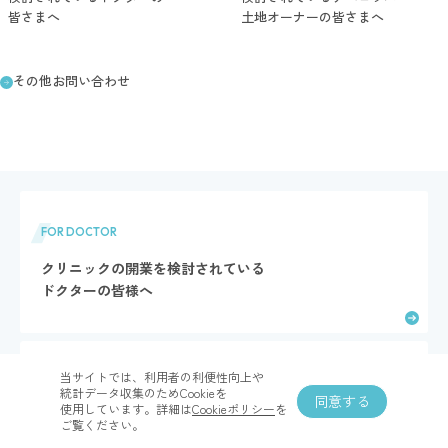
皆さまへ
土地オーナーの​皆さまへ
その​他お問い​合わせ
FOR DOCTOR
クリニックの開業を検討されている
ドクターの皆様へ
当サイトでは、​利用者の​利便性向上や​
FOR DEVELOPER
統計データ収集の​ためCookieを​
同意する
使用しています。​詳細は
​Cookieポリシー
を​
医療ビル・医療モールの組成を検討されている
ご覧ください。
デベロッパー・土地オーナーの皆さまへ