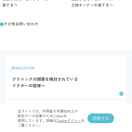
皆さまへ
土地オーナーの​皆さまへ
その​他お問い​合わせ
FOR DOCTOR
クリニックの開業を検討されている
ドクターの皆様へ
当サイトでは、​利用者の​利便性向上や​
FOR DEVELOPER
統計データ収集の​ためCookieを​
同意する
使用しています。​詳細は
​Cookieポリシー
を​
医療ビル・医療モールの組成を検討されている
ご覧ください。
デベロッパー・土地オーナーの皆さまへ