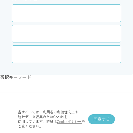
エリア
こだわり
アセットステータス
選択キーワード
当サイトでは、​利用者の​利便性向上や​
70
検索結果
件
統計データ収集の​ためCookieを​
同意する
使用しています。​詳細は
​Cookieポリシー
を​
ご覧ください。